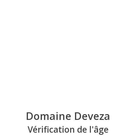
entales entre le massif des Corbières et les Pyrénées. Elle est 
rre de contrastes alliant les couleurs ocres rouges des argiles, à 
En savoir plus
Domaine Deveza
Vérification de l'âge