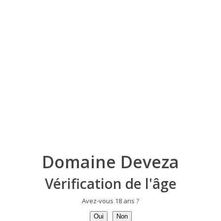
30 % de grenache noir. Vigne plantée en 1955 sur un sol argilo
Vinification :
Cueillette manuelle. Macération pré-fermentaire à froid suivi 
Puis, pressurage doux. Elevage en cuve 18 mois.
Dégustation :
Robe :
Rouge profond, reflets légèrement grenat.
Nez :
Nez d’une d’une grande complexité avec des notes de frui
grillées.
Bouche :
L’attaque est ronde ample et chaleureuse suivi d’une 
Domaine Deveza
Les tanins sont enrobés. Ce vin présente un bel équilibre et 
Servir entre 15 et 17 °C.
Vérification de l'âge
Nos suggestions :
Avez-vous 18 ans ?
Oui
Non